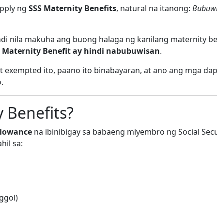
apply ng
SSS Maternity Benefits
, natural na itanong:
Bubuwi
di nila makuha ang buong halaga ng kanilang maternity be
 Maternity Benefit ay hindi nabubuwisan
.
it exempted ito, paano ito binabayaran, at ano ang mga da
.
 Benefits?
llowance
na ibinibigay sa babaeng miyembro ng Social Secu
il sa:
ggol)