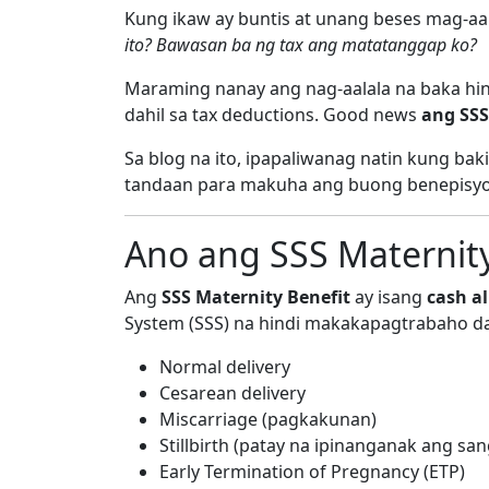
Kung ikaw ay buntis at unang beses mag-a
ito? Bawasan ba ng tax ang matatanggap ko?
Maraming nanay ang nag-aalala na baka hin
dahil sa tax deductions. Good news
ang SSS
Sa blog na ito, ipapaliwanag natin kung bak
tandaan para makuha ang buong benepisyo
Ano ang SSS Maternity
Ang
SSS Maternity Benefit
ay isang
cash a
System (SSS) na hindi makakapagtrabaho dah
Normal delivery
Cesarean delivery
Miscarriage (pagkakunan)
Stillbirth (patay na ipinanganak ang san
Early Termination of Pregnancy (ETP)