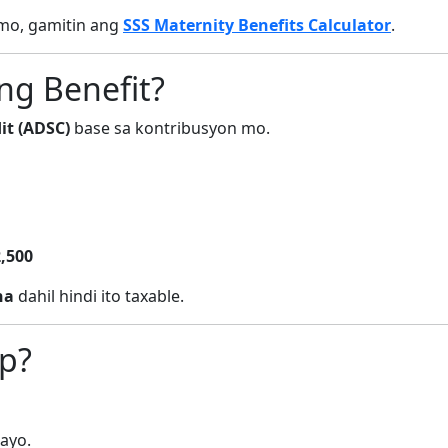
mo, gamitin ang
SSS Maternity Benefits Calculator
.
g Benefit?
it (ADSC)
base sa kontribusyon mo.
,500
ha
dahil hindi ito taxable.
p?
ayo.