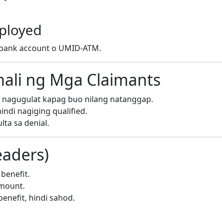
mployed
g bank account o UMID-ATM.
ali ng Mga Claimants
t nagugulat kapag buo nilang natanggap.
indi nagiging qualified.
lta sa denial.
eaders)
benefit.
mount.
benefit, hindi sahod.