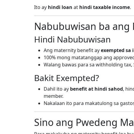
Ito ay
hindi loan
at
hindi taxable income
.
Nabubuwisan ba ang M
Hindi Nabubuwisan
Ang maternity benefit ay
exempted sa 
100% mong matatanggap ang approve
Walang bawas para sa withholding tax,
Bakit Exempted?
Dahil ito ay
benefit at hindi sahod
, hi
member.
Nakalaan ito para makatulong sa gasto
Sino ang Pwedeng M
Para makakuha ng maternity benefit (na b