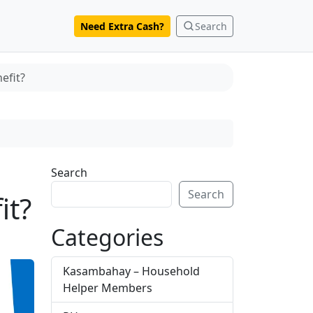
Need Extra Cash?
Search
efit?
Search
Search
it?
Categories
Kasambahay – Household
Helper Members