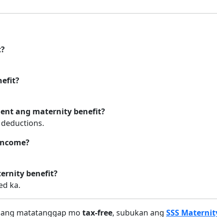
t?
efit?
ent ang maternity benefit?
 deductions.
 income?
ernity benefit?
ed ka.
 ang matatanggap mo
tax-free
, subukan ang
SSS Maternit