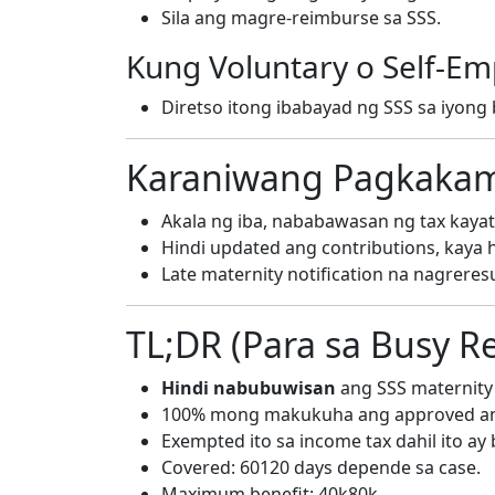
Sila ang magre-reimburse sa SSS.
Kung Voluntary o Self-E
Diretso itong ibabayad ng SSS sa iyon
Karaniwang Pagkakam
Akala ng iba, nababawasan ng tax kaya
Hindi updated ang contributions, kaya h
Late maternity notification na nagreresu
TL;DR (Para sa Busy R
Hindi nabubuwisan
ang SSS maternity 
100% mong makukuha ang approved a
Exempted ito sa income tax dahil ito ay 
Covered: 60120 days depende sa case.
Maximum benefit: 40k80k.