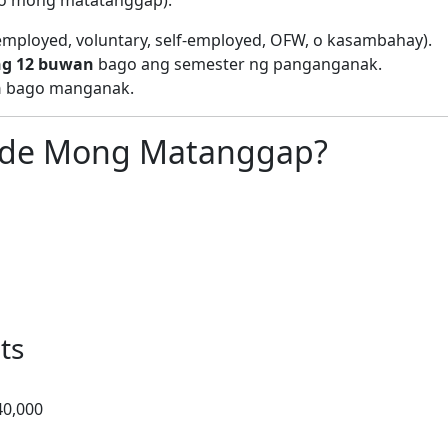
mployed, voluntary, self-employed, OFW, o kasambahay).
 ng 12 buwan
bago ang semester ng panganganak.
n
bago manganak.
ede Mong Matanggap?
ts
40,000