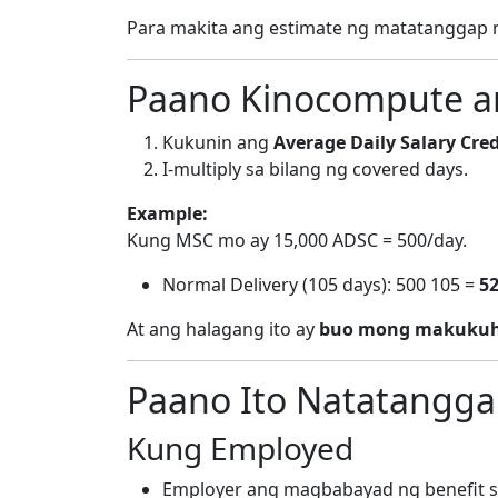
Para makita ang estimate ng matatanggap 
Paano Kinocompute an
Kukunin ang
Average Daily Salary Cred
I-multiply sa bilang ng covered days.
Example:
Kung MSC mo ay 15,000 ADSC = 500/day.
Normal Delivery (105 days): 500 105 =
52
At ang halagang ito ay
buo mong makuku
Paano Ito Natatangga
Kung Employed
Employer ang magbabayad ng benefit s