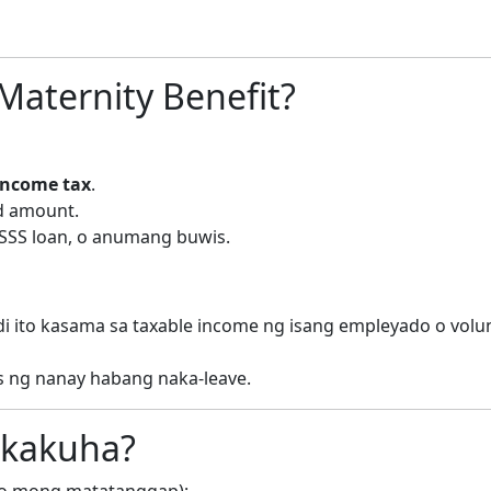
aternity Benefit?
income tax
.
d amount.
 SSS loan, o anumang buwis.
ndi ito kasama sa taxable income ng isang empleyado o volu
s ng nanay habang naka-leave.
akakuha?
uo mong matatanggap):